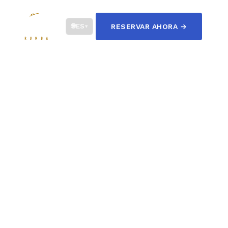
☰
🌐
ES
RESERVAR AHORA →
▾
Alquiler de barcos en Montreal — al estilo
Rumba.
RESERVA TU
YATE
Arma la fiesta, marca el momento, vive el
crucero que has soñado en el San Lorenzo.